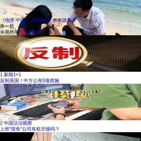
《地理·中国》 20200427 奇水谜岛 8
换一批
央视榜单
1
新闻1+1
反制美国！中方公布5项措施
2
中国法治观察
上班“摸鱼”公司有权开除吗？