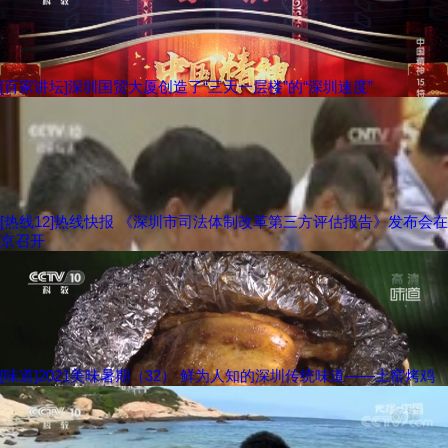
[百家讲坛]深圳国贸大厦创造了“三天一层楼”的“深圳速度”
[热线12]热线快报 《深圳市司法体制改革第三方评估报告》发布会在
京召开
[味道]2021美味暑期（32） 鲜为人知的深圳传统味道——土窑烤鸡