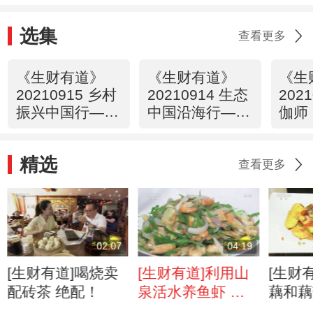
选集
查看更多
《生财有道》
《生财有道》
《生
20210915 乡村
20210914 生态
202
振兴中国行——
中国沿海行——
伽师
西藏察隅：山中
浙江宁海：海中
瓜 
有好物 携手小
寻味 泥里淘鲜
精选
康路
查看更多
02:07
04:19
[生财有道]喝烧卖
[生财有道]利用山
[生财
配砖茶 绝配！
泉活水养鱼虾 为
藕和藕
生活打开致富路
出时令