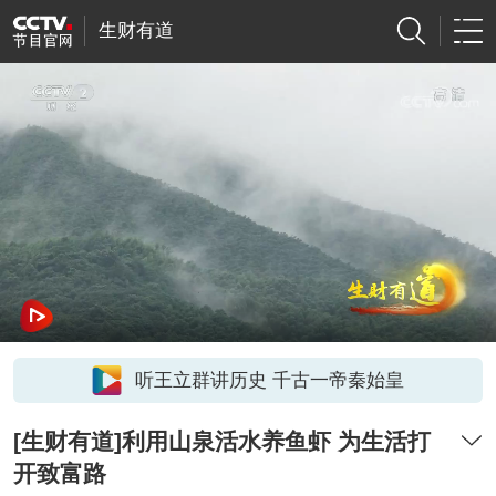
生财有道
听王立群讲历史 千古一帝秦始皇
[生财有道]利用山泉活水养鱼虾 为生活打
开致富路