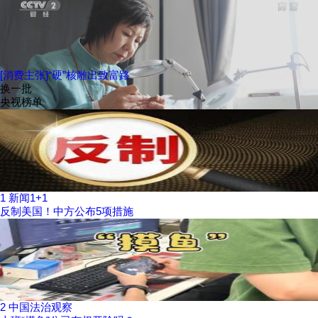
[消费主张]“硬”核雕出致富路
换一批
央视榜单
1
新闻1+1
反制美国！中方公布5项措施
2
中国法治观察