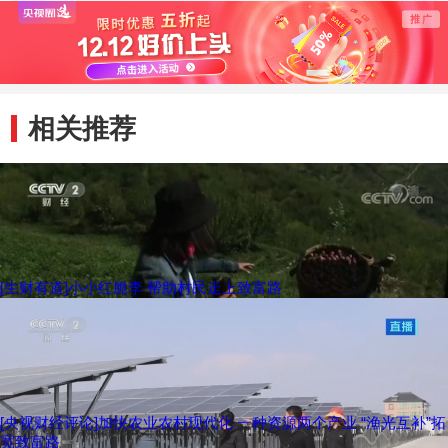
当地餐
之道
相关推荐
[生财有道]小小红脆李 帮助村民走上致富路
[央视财经评论]加快农业农村现代化 一种资源两个产业 “渔光互补”拓
宽致富路