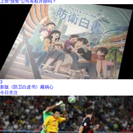
上班“摸鱼”公司有权开除吗？
3
新版《防卫白皮书》藏祸心
今日关注