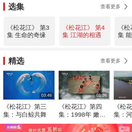
选集
查看更多
《松花江》 第3
《松花江》 第4
《松
集 生命的奇缘
集 江湖的相遇
集 
精选
查看更多
03:46
01:36
《松花江》第三
《松花江》第四
《松
集：与白鲸共舞
集：1998年 嫩江
集：
流域大洪水