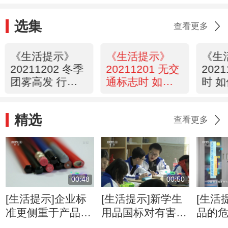
选集
查看更多
《生活提示》
《生活提示》
《生
20211202 冬季
20211201 无交
202
团雾高发 行车
通标志时 如何
时 
需警惕
正确行车？
明行
精选
查看更多
00:48
00:50
[生活提示]企业标
[生活提示]新学生
[生活
准更侧重于产品性
用品国标对有害物
品的
能质量
含量要求更严
害物