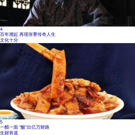
4
百年潮起 再现张謇传奇人生
文化十分
5
一醋一面 “酸”出亿万财路
生财有道