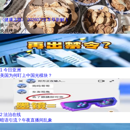
《健康之路》 20260729 本草新解 1
换一批
央视榜单
1
今日亚洲
美国为何盯上中国光模块？
2
法治在线
暗语引流？午夜直播间乱象