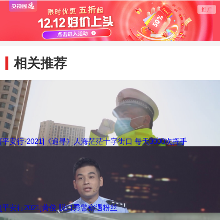
伟业
相关推荐
[平安行·2021]《追寻》人海茫茫十字街口 每天3000次挥手
[平安行2021]黄俊 脱口秀警察遇粉丝