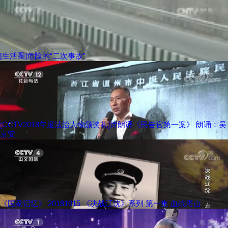
[生活圈]危险的“二次事故”
[CCTV2018年度法治人物颁奖礼]诗朗诵《民告官第一案》 朗诵：吴
京安
《国家记忆》 20181015 《决战辽沈》系列 第一集 血战塔山