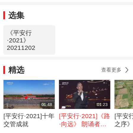
选集
《平安行
·2021》
20211202
精选
查看更多
01:48
01:23
[平安行·2021]十年
[平安行·2021]《路
[平安行
交管成就
·向远》 朗诵者：
之序
吴京安
横路 