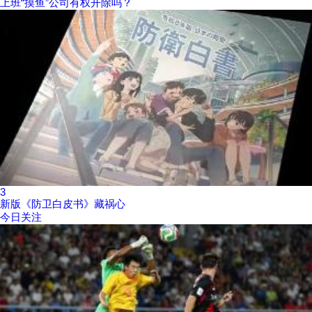
上班“摸鱼”公司有权开除吗？
3
新版《防卫白皮书》藏祸心
今日关注