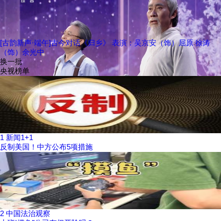
[古韵新声·端午]古今对话《归乡》 表演：吴京安（饰）屈原 徐涛
（饰）余光中
换一批
央视榜单
1
新闻1+1
反制美国！中方公布5项措施
2
中国法治观察