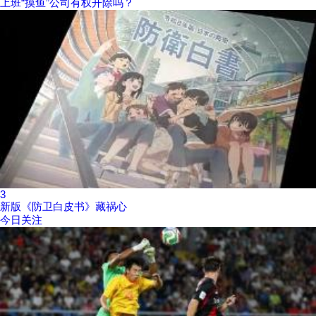
上班“摸鱼”公司有权开除吗？
3
新版《防卫白皮书》藏祸心
今日关注