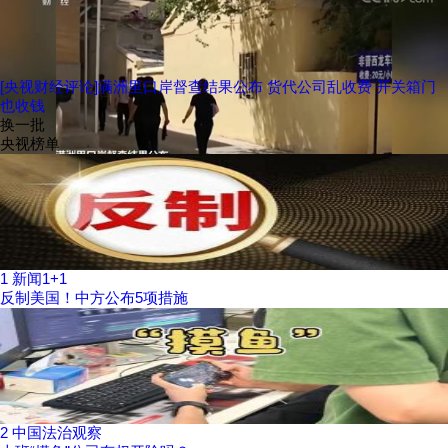
[央视财经评论]满洲里口岸督查结果公布 货代公司乱收费 开关箱门
也收钱
换一批
央视榜单
1
新闻1+1
反制美国！中方公布5项措施
2
中国法治观察