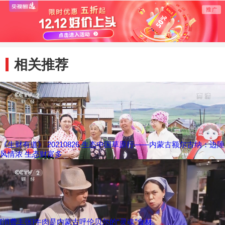
肺炎本土确诊病例
和医疗垃圾处置力
4例
度
相关推荐
《生财有道》 20210826 生态中国草原行——内蒙古额尔古纳：边陲
风情浓 生态财富多
[消费主张]牛肉是内蒙古呼伦贝尔的“灵魂”食材