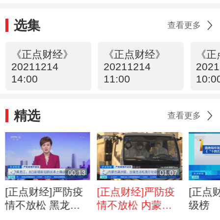
选集
查看更多
《正点财经》
《正点财经》
《正
20211214
20211214
2021
14:00
11:00
10:0
精选
查看更多
00:13
01:07
[正点财经]严防疫
[正点财经]严防疫
[正点
情不放松 黑龙
情不放松 内蒙古
级榜
江：8日新增新冠
满洲里：加强生活