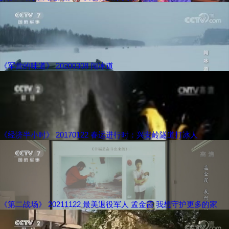
《军营的味道》 20200308 闯冰道
《经济半小时》 20170122 春运进行时：兴安岭隧道打冰人
《第二战场》 20211122 最美退役军人 孟金霞 我想守护更多的家