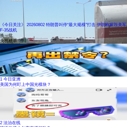
《今日关注》 20260802 特朗普叫停“最大规模”打击 伊朗称摧毁美军
F-35战机
换一批
央视榜单
1
今日亚洲
美国为何盯上中国光模块？
2
法治在线