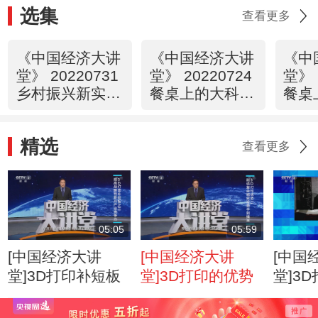
选集
查看更多
《中国经济大讲
《中国经济大讲
《中
堂》 20220731
堂》 20220724
堂》 
乡村振兴新实
餐桌上的大科
餐桌
践：土专家、田
技：如何点燃火
技：
秀才、乡创客，
辣的产业？
豆产
精选
如何为乡村涨人
查看更多
气？
05:05
05:59
[中国经济大讲
[中国经济大讲
[中国
堂]3D打印补短板
堂]3D打印的优势
堂]3
何成
点