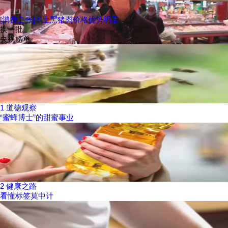
[消费主张]本土黑猪肉价格优势明显
换一批
央视榜单
1
道德观察
“蜜蜂博士”的甜蜜事业
2
健康之路
看懂标签莫中计