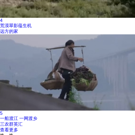
4
荒漠翠影蕴生机
远方的家
5
一船渡江 一网渡乡
三农群英汇
查看更多