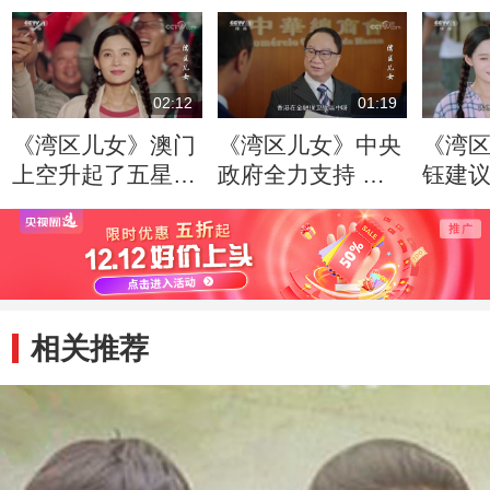
02:12
01:19
《湾区儿女》澳门
《湾区儿女》中央
《湾
上空升起了五星红
政府全力支持 保
钰建
旗 烟花把夜照亮
障了香港的经济安
素 欧
全
大加
相关推荐