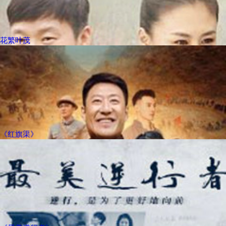
花繁叶茂
《红旗渠》