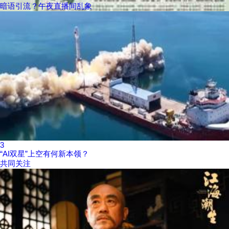
暗语引流？午夜直播间乱象
3
“AI双星”上空有何新本领？
共同关注