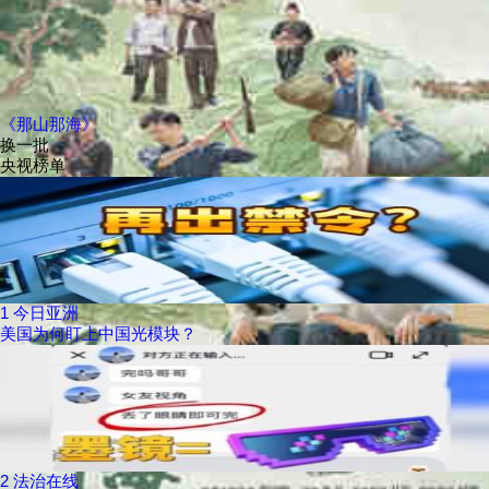
《那山那海》
换一批
央视榜单
1
今日亚洲
美国为何盯上中国光模块？
2
法治在线