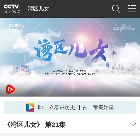
湾区儿女
听王立群讲历史 千古一帝秦始皇
《湾区儿女》 第21集