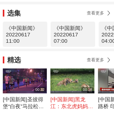
选集
查看更多
《中国新闻》
《中国新闻》
《中
20220617
20220617
2022
11:00
07:00
04:0
精选
查看更多
00:32
00:18
[中国新闻]圣彼得
[中国新闻]黑龙
[中国
堡“白夜”马拉松开
江：东北虎妈妈迎
路桥 
跑
来分娩生产高峰期
火车