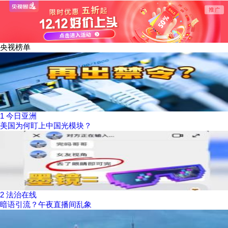
发病例
央视榜单
1
今日亚洲
美国为何盯上中国光模块？
2
法治在线
暗语引流？午夜直播间乱象