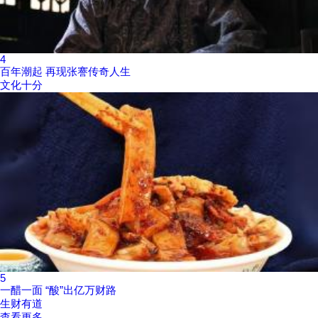
4
百年潮起 再现张謇传奇人生
文化十分
5
一醋一面 “酸”出亿万财路
生财有道
查看更多