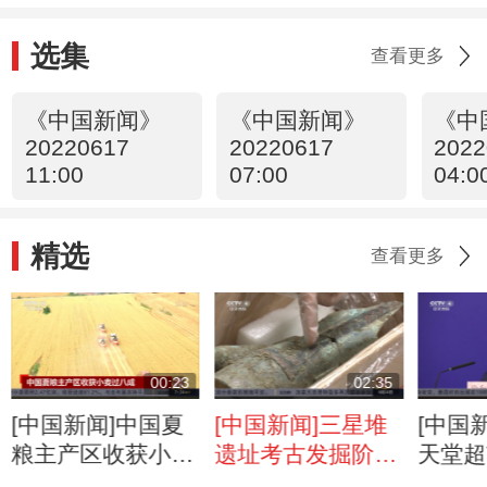
选集
查看更多
《中国新闻》
《中国新闻》
《中
20220617
20220617
2022
11:00
07:00
04:0
精选
查看更多
00:23
02:35
[中国新闻]中国夏
[中国新闻]三星堆
[中国
粮主产区收获小麦
遗址考古发掘阶段
天堂超
过八成
性成果发布
性疫情