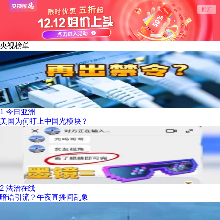
装备
战略伙伴关系健康
问题
稳定发展
央视榜单
1
今日亚洲
美国为何盯上中国光模块？
2
法治在线
暗语引流？午夜直播间乱象