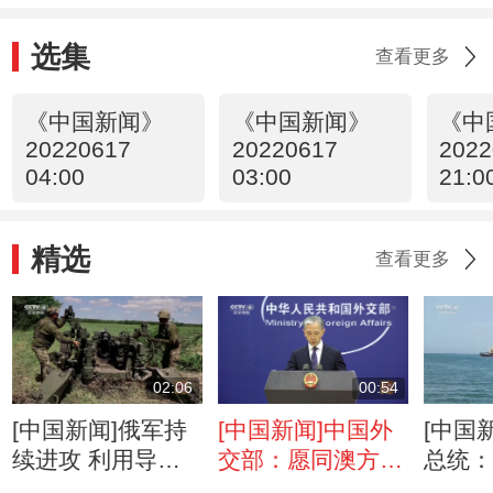
选集
查看更多
《中国新闻》
《中国新闻》
《中
20220617
20220617
2022
04:00
03:00
21:0
精选
查看更多
02:06
00:54
[中国新闻]俄军持
[中国新闻]中国外
[中国
续进攻 利用导弹
交部：愿同澳方一
总统
摧毁大量西方武器
道 推动中澳全面
导人