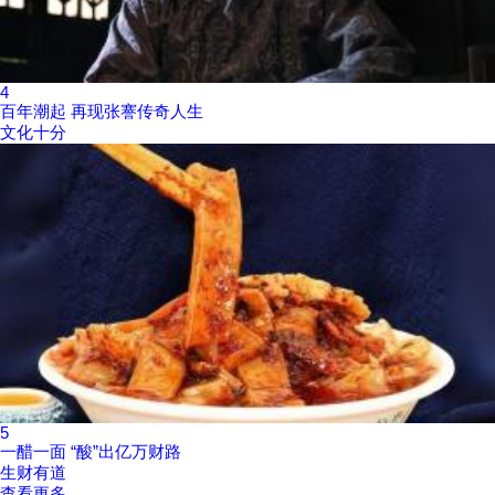
4
百年潮起 再现张謇传奇人生
文化十分
5
一醋一面 “酸”出亿万财路
生财有道
查看更多