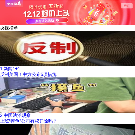
问题
台海局势
独”分
国的纵
央视榜单
1
新闻1+1
反制美国！中方公布5项措施
2
中国法治观察
上班“摸鱼”公司有权开除吗？