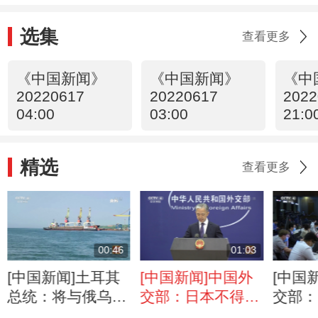
选集
查看更多
《中国新闻》
《中国新闻》
《中
20220617
20220617
2022
04:00
03:00
21:0
精选
查看更多
00:46
01:03
[中国新闻]土耳其
[中国新闻]中国外
[中国
总统：将与俄乌领
交部：日本不得以
交部：
导人讨论粮食出口
任何形式插手干预
最大威