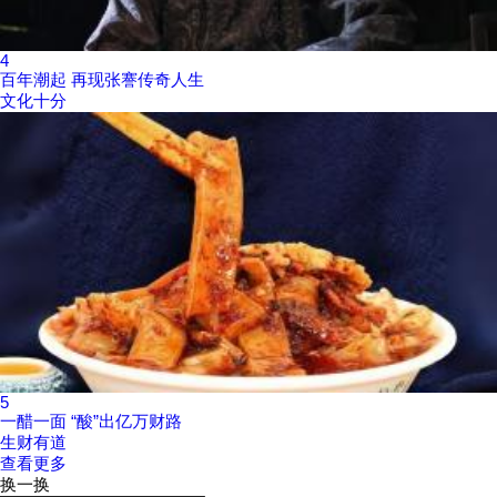
4
百年潮起 再现张謇传奇人生
文化十分
5
一醋一面 “酸”出亿万财路
生财有道
查看更多
换一换