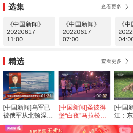
选集
查看更多
《中国新闻》
《中国新闻》
《中
20220617
20220617
2022
11:00
07:00
04:0
精选
查看更多
01:31
00:32
[中国新闻]乌军已
[中国新闻]圣彼得
[中国
被俄军从北顿涅茨
堡“白夜”马拉松开
江：东
克市中心击退
跑
来分娩