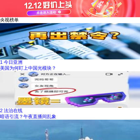
央视榜单
1
今日亚洲
美国为何盯上中国光模块？
2
法治在线
暗语引流？午夜直播间乱象