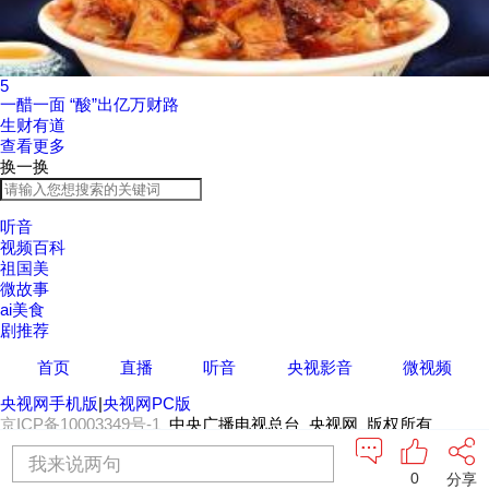
5
一醋一面 “酸”出亿万财路
生财有道
查看更多
换一换
听音
视频百科
祖国美
微故事
ai美食
剧推荐
首页
直播
听音
央视影音
微视频
央视网手机版
|
央视网PC版
京ICP备10003349号-1
中央广播电视总台 央视网 版权所有
我来说两句
0
分享