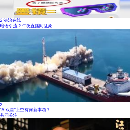
2
法治在线
暗语引流？午夜直播间乱象
3
“AI双星”上空有何新本领？
共同关注