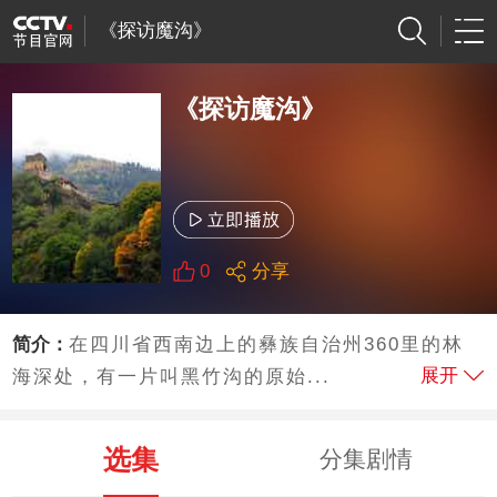
《探访魔沟》
《探访魔沟》
0
分享
简介：
在四川省西南边上的彝族自治州360里的林
展开
海深处，有一片叫黑竹沟的原始...
选集
分集剧情