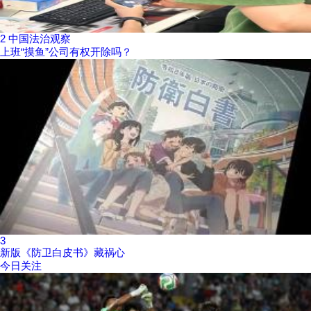
2
中国法治观察
上班“摸鱼”公司有权开除吗？
3
新版《防卫白皮书》藏祸心
今日关注