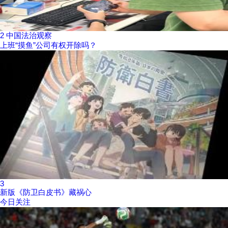
2
中国法治观察
上班“摸鱼”公司有权开除吗？
3
新版《防卫白皮书》藏祸心
今日关注