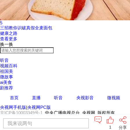
5
三招教你识破真假全麦面包
健康之路
查看更多
换一换
听音
视频百科
祖国美
微故事
ai美食
剧推荐
首页
直播
听音
央视影音
微视频
央视网手机版
|
央视网PC版
京ICP备10003349号-1
中央广播电视总台 央视网 版权所有
我来说两句
1
分享