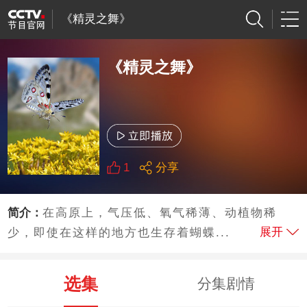
《精灵之舞》
《精灵之舞》
1
分享
简介：
在高原上，气压低、氧气稀薄、动植物稀
展开
少，即使在这样的地方也生存着蝴蝶...
选集
分集剧情