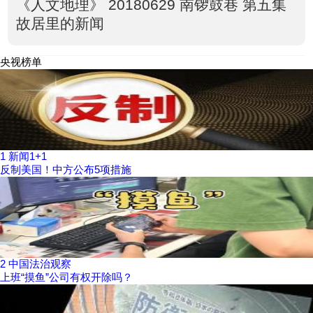
《人文地理》 20180629 南锣鼓巷 第五集
故居里的新闻
央视榜单
1
新闻1+1
反制美国！中方公布5项措施
2
中国法治观察
上班“摸鱼”公司有权开除吗？