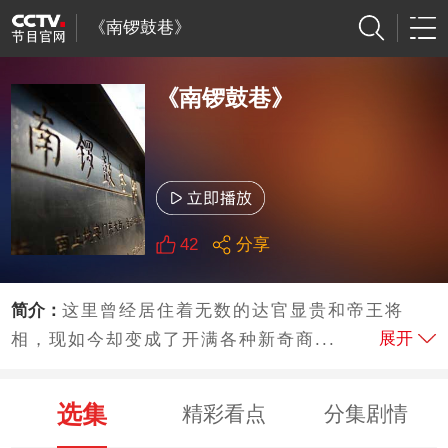
《南锣鼓巷》
《南锣鼓巷》
42
分享
简介：
这里曾经居住着无数的达官显贵和帝王将
展开
相，现如今却变成了开满各种新奇商...
选集
精彩看点
分集剧情