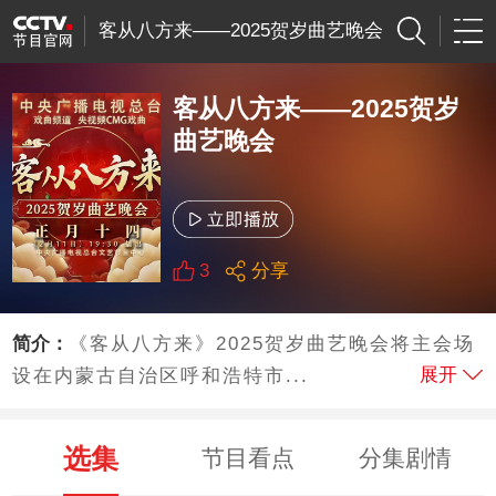
客从八方来——2025贺岁曲艺晚会
客从八方来——2025贺岁
曲艺晚会
3
分享
简介：
《客从八方来》2025贺岁曲艺晚会将主会场
展开
设在内蒙古自治区呼和浩特市...
选集
节目看点
分集剧情