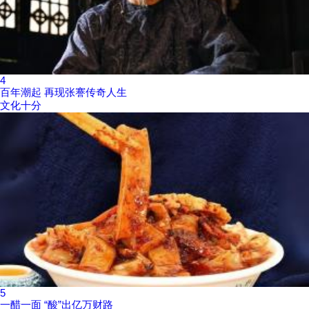
4
百年潮起 再现张謇传奇人生
文化十分
5
一醋一面 “酸”出亿万财路