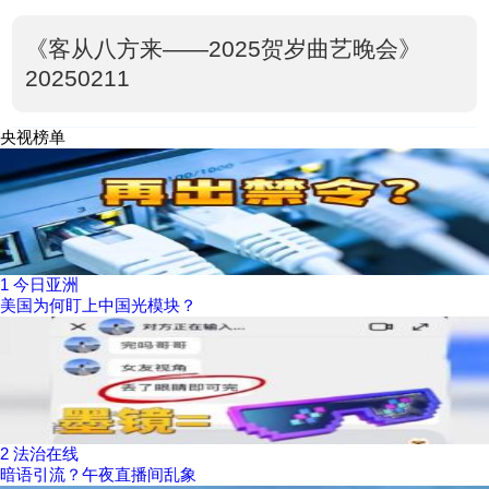
《客从八方来——2025贺岁曲艺晚会》
20250211
央视榜单
1
今日亚洲
美国为何盯上中国光模块？
2
法治在线
暗语引流？午夜直播间乱象