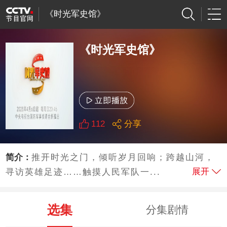
《时光军史馆》
《时光军史馆》
112
分享
简介：
推开时光之门，倾听岁月回响；跨越山河，
展开
寻访英雄足迹……触摸人民军队一...
选集
分集剧情