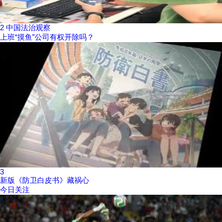
2
中国法治观察
上班“摸鱼”公司有权开除吗？
3
新版《防卫白皮书》藏祸心
今日关注