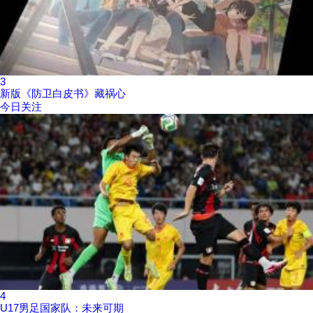
3
新版《防卫白皮书》藏祸心
今日关注
4
U17男足国家队：未来可期