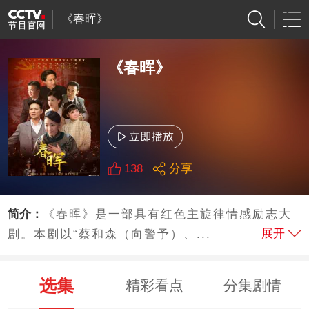
《春晖》
《春晖》
138
分享
简介：
《春晖》是一部具有红色主旋律情感励志大
展开
剧。本剧以“蔡和森（向警予）、...
选集
精彩看点
分集剧情