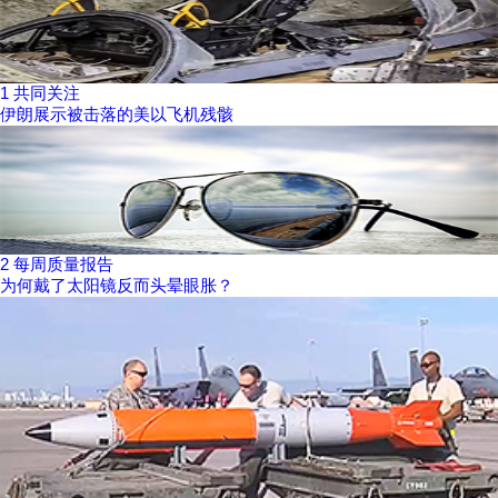
1
共同关注
伊朗展示被击落的美以飞机残骸
2
每周质量报告
为何戴了太阳镜反而头晕眼胀？