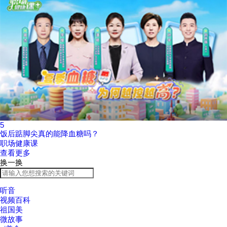
5
饭后踮脚尖真的能降血糖吗？
职场健康课
查看更多
换一换
听音
视频百科
祖国美
微故事