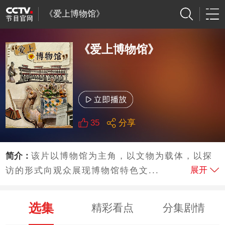
《爱上博物馆》
《爱上博物馆》
35
分享
简介：
该片以博物馆为主角，以文物为载体，以探
展开
访的形式向观众展现博物馆特色文...
选集
精彩看点
分集剧情