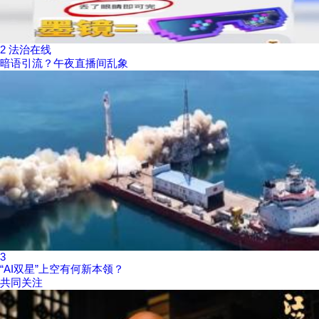
2
法治在线
暗语引流？午夜直播间乱象
3
“AI双星”上空有何新本领？
共同关注