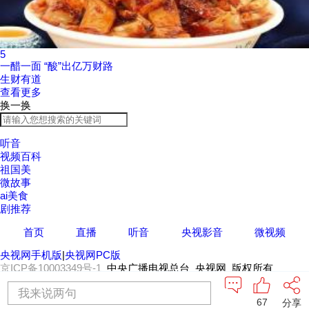
5
一醋一面 “酸”出亿万财路
生财有道
查看更多
换一换
听音
视频百科
祖国美
微故事
ai美食
剧推荐
首页
直播
听音
央视影音
微视频
央视网手机版
|
央视网PC版
京ICP备10003349号-1
中央广播电视总台 央视网 版权所有
我来说两句
67
分享