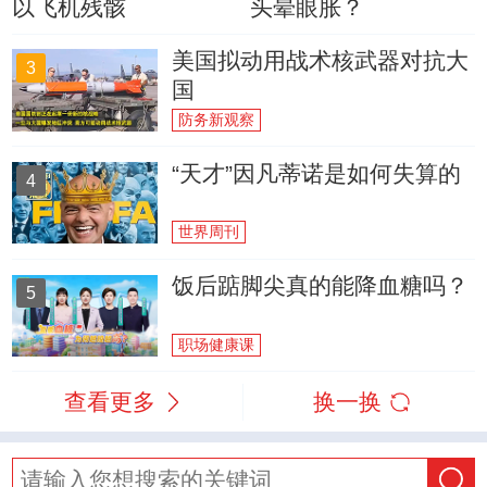
以飞机残骸
头晕眼胀？
美国拟动用战术核武器对抗大
3
国
防务新观察
“天才”因凡蒂诺是如何失算的
4
世界周刊
饭后踮脚尖真的能降血糖吗？
5
职场健康课
查看更多
换一换