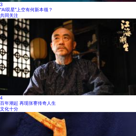
3
“AI双星”上空有何新本领？
共同关注
4
百年潮起 再现张謇传奇人生
文化十分