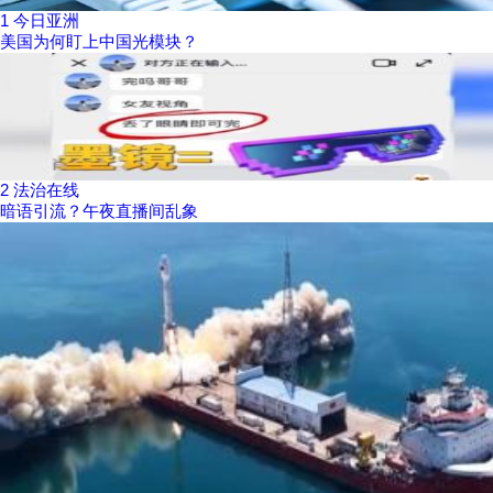
1
今日亚洲
美国为何盯上中国光模块？
2
法治在线
暗语引流？午夜直播间乱象