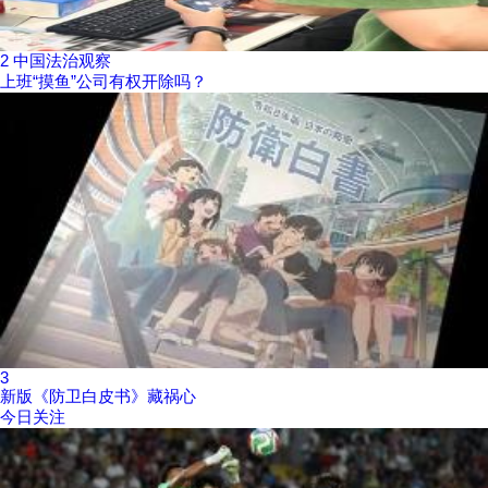
2
中国法治观察
上班“摸鱼”公司有权开除吗？
3
新版《防卫白皮书》藏祸心
今日关注