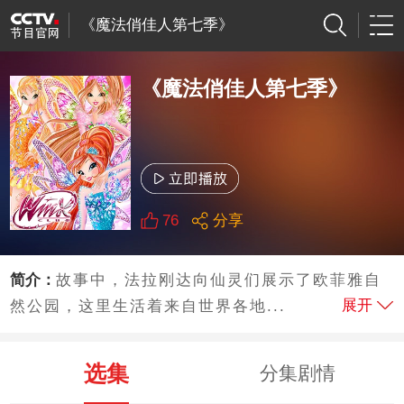
《魔法俏佳人第七季》
《魔法俏佳人第七季》
76
分享
简介：
故事中，法拉刚达向仙灵们展示了欧菲雅自
展开
然公园，这里生活着来自世界各地...
选集
分集剧情