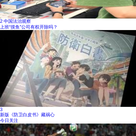
2
中国法治观察
上班“摸鱼”公司有权开除吗？
3
新版《防卫白皮书》藏祸心
今日关注