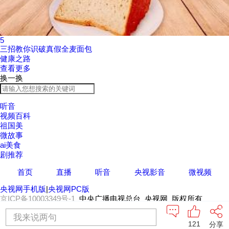
5
三招教你识破真假全麦面包
健康之路
查看更多
换一换
听音
视频百科
祖国美
微故事
ai美食
剧推荐
首页
直播
听音
央视影音
微视频
央视网手机版
|
央视网PC版
京ICP备10003349号-1
中央广播电视总台 央视网 版权所有
我来说两句
121
分享