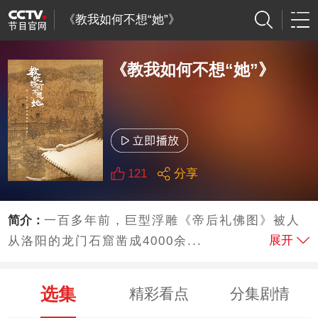
《教我如何不想“她”》
《教我如何不想“她”》
121
分享
简介：
一百多年前，巨型浮雕《帝后礼佛图》被人
展开
从洛阳的龙门石窟凿成4000余...
选集
精彩看点
分集剧情