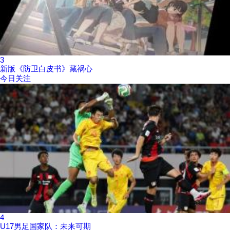
3
新版《防卫白皮书》藏祸心
今日关注
4
U17男足国家队：未来可期