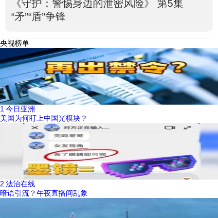
《守护：警惕身边的泄密风险》 第5集
“矛”“盾”争锋
央视榜单
1
今日亚洲
美国为何盯上中国光模块？
2
法治在线
暗语引流？午夜直播间乱象