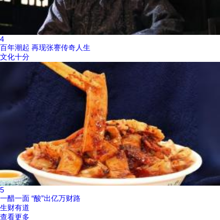
4
百年潮起 再现张謇传奇人生
文化十分
5
一醋一面 “酸”出亿万财路
生财有道
查看更多