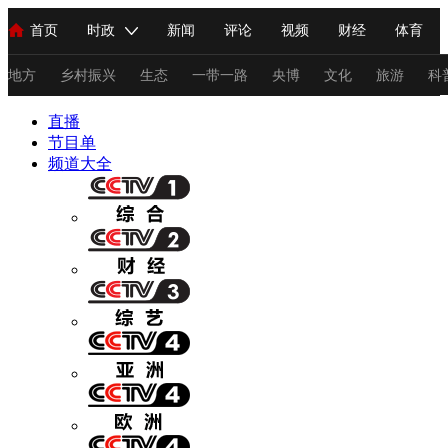
首页
时政
新闻
评论
视频
财经
体育
人民领袖习近平
直播
海外频道
片库
iPanda
栏目大全
联播+
English
中国领导人
节目单
Монгол
听音
央视快评
微视频
习式妙语
主持人
地方
乡村振兴
生态
一带一路
央博
文化
旅游
科
直播
总台春晚
节目单
网络春晚
共产党员网
秧纪录
纪录片网
频道大全
新闻
国内
国际
评论
经济
军事
科技
法
人民领袖习近平
联播+
热解读
天天学习
习式妙语
视频
小央视频
小央直播
直播中国
熊猫频道
V
现场
前线
比划
快看
蓝海中国
新兵请入列
体育
直播
竞猜
2026年世界杯
2026年冬奥会
C
VIP会员
CCTV奥林匹克频道
生活体育大会
体育江湖