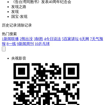
《告台湾同胞书》
发
表40周年纪念会
发
现之路
发
现
国宝·
发
现
历史记录
清除记录
热门搜索
1
新闻联播
2
熊出没
3
制胜
4
今日说法
5
百家讲坛
6
天网
7
天气预
报
8
一线
9
新闻周刊
10
乒乓球
央视影音