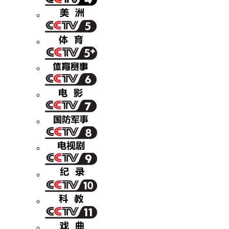
财经
教育
乡村振兴
生态环境
一带一路
央博
大国智造
大国展会
大国保险
云顶对话
云起
超
CCTV.节目官网
直播
节目单
栏目
片库
热播榜