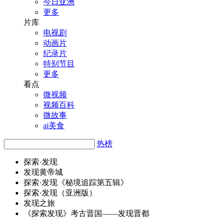
今日亚洲
更多
片库
电视剧
动画片
纪录片
特别节目
更多
看点
微视频
视频百科
微故事
ai美食
热榜
探索·
发
现
发
现黄帝城
探索·
发
现《秘境追踪第五辑》
探索·
发
现（亚洲版）
发
现之旅
《探索
发
现》考古晋国——
发
现晋都