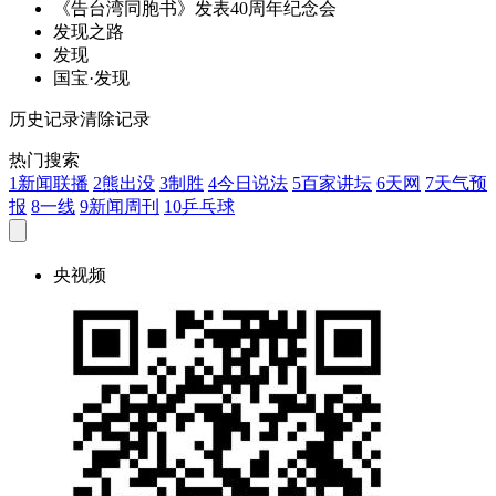
《告台湾同胞书》
发
表40周年纪念会
发
现之路
发
现
国宝·
发
现
历史记录
清除记录
热门搜索
1
新闻联播
2
熊出没
3
制胜
4
今日说法
5
百家讲坛
6
天网
7
天气预
报
8
一线
9
新闻周刊
10
乒乓球
央视频