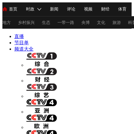
首页
时政
新闻
评论
视频
财经
体育
人民领袖习近平
直播
海外频道
片库
iPanda
栏目大全
联播+
English
中国领导人
节目单
Монгол
听音
央视快评
微视频
习式妙语
主持人
地方
乡村振兴
生态
一带一路
央博
文化
旅游
科
直播
总台春晚
节目单
网络春晚
共产党员网
秧纪录
纪录片网
频道大全
新闻
国内
国际
评论
经济
军事
科技
法
人民领袖习近平
联播+
热解读
天天学习
习式妙语
视频
小央视频
小央直播
直播中国
熊猫频道
V
现场
前线
比划
快看
蓝海中国
新兵请入列
体育
直播
竞猜
2026年世界杯
2026年冬奥会
C
VIP会员
CCTV奥林匹克频道
生活体育大会
体育江湖