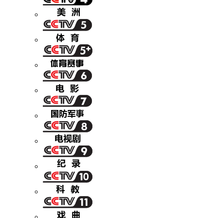
财经
教育
乡村振兴
生态环境
一带一路
央博
大国智造
大国展会
大国保险
云顶对话
云起
超
CCTV.节目官网
直播
节目单
栏目
片库
热播榜