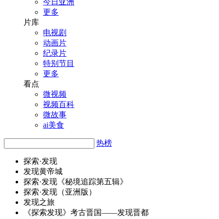
今日亚洲
更多
片库
电视剧
动画片
纪录片
特别节目
更多
看点
微视频
视频百科
微故事
ai美食
热榜
探索·
发
现
发
现黄帝城
探索·
发
现《秘境追踪第五辑》
探索·
发
现（亚洲版）
发
现之旅
《探索
发
现》考古晋国——
发
现晋都