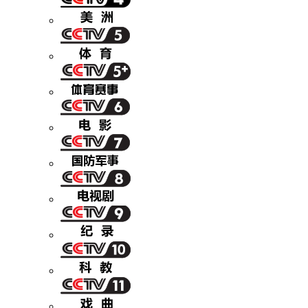
财经
教育
乡村振兴
生态环境
一带一路
央博
大国智造
大国展会
大国保险
云顶对话
云起
超
CCTV.节目官网
直播
节目单
栏目
片库
热播榜