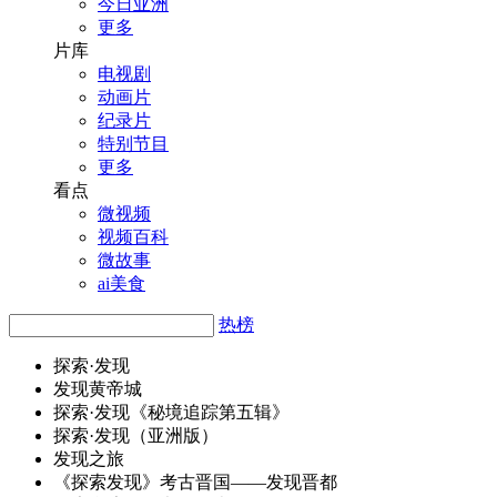
今日亚洲
更多
片库
电视剧
动画片
纪录片
特别节目
更多
看点
微视频
视频百科
微故事
ai美食
热榜
探索·
发
现
发
现黄帝城
探索·
发
现《秘境追踪第五辑》
探索·
发
现（亚洲版）
发
现之旅
《探索
发
现》考古晋国——
发
现晋都