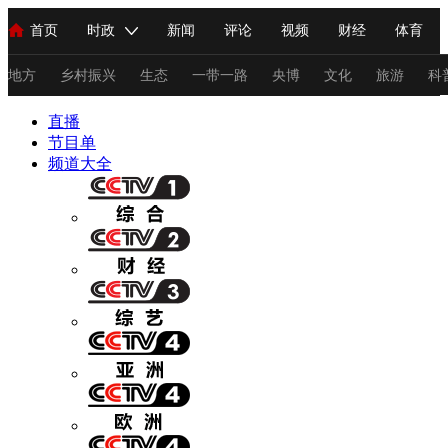
首页
时政
新闻
评论
视频
财经
体育
人民领袖习近平
直播
海外频道
片库
iPanda
栏目大全
联播+
English
中国领导人
节目单
Монгол
听音
央视快评
微视频
习式妙语
主持人
地方
乡村振兴
生态
一带一路
央博
文化
旅游
科
直播
总台春晚
节目单
网络春晚
共产党员网
秧纪录
纪录片网
频道大全
新闻
国内
国际
评论
经济
军事
科技
法
人民领袖习近平
联播+
热解读
天天学习
习式妙语
视频
小央视频
小央直播
直播中国
熊猫频道
V
现场
前线
比划
快看
蓝海中国
新兵请入列
体育
直播
竞猜
2026年世界杯
2026年冬奥会
C
VIP会员
CCTV奥林匹克频道
生活体育大会
体育江湖