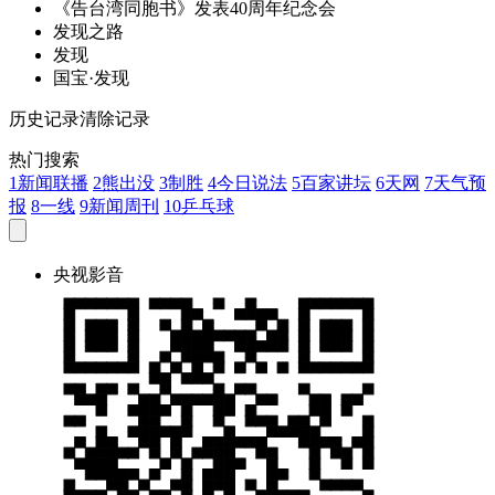
《告台湾同胞书》
发
表40周年纪念会
发
现之路
发
现
国宝·
发
现
历史记录
清除记录
热门搜索
1
新闻联播
2
熊出没
3
制胜
4
今日说法
5
百家讲坛
6
天网
7
天气预
报
8
一线
9
新闻周刊
10
乒乓球
央视影音