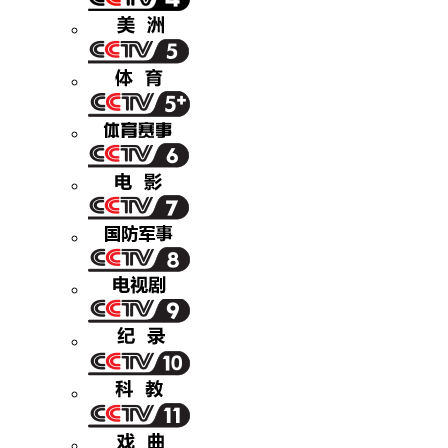
财经
教育
乡村振兴
生态环境
一带一路
央博
大国智造
大国展会
大国保险
云顶对话
云起
超
CCTV.节目官网
直播
节目单
栏目
片库
热播榜