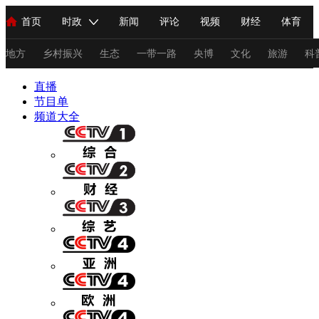
首页
时政
新闻
评论
视频
财经
体育
人民领袖习近平
直播
海外频道
片库
iPanda
栏目大全
联播+
English
中国领导人
节目单
Монгол
听音
央视快评
微视频
习式妙语
主持人
地方
乡村振兴
生态
一带一路
央博
文化
旅游
科
直播
总台春晚
节目单
网络春晚
共产党员网
秧纪录
纪录片网
频道大全
新闻
国内
国际
评论
经济
军事
科技
法
人民领袖习近平
联播+
热解读
天天学习
习式妙语
视频
小央视频
小央直播
直播中国
熊猫频道
V
现场
前线
比划
快看
蓝海中国
新兵请入列
体育
直播
竞猜
2026年世界杯
2026年冬奥会
C
VIP会员
CCTV奥林匹克频道
生活体育大会
体育江湖