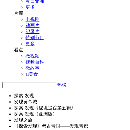
今日亚洲
更多
片库
电视剧
动画片
纪录片
特别节目
更多
看点
微视频
视频百科
微故事
ai美食
热榜
探索·
发
现
发
现黄帝城
探索·
发
现《秘境追踪第五辑》
探索·
发
现（亚洲版）
发
现之旅
《探索
发
现》考古晋国——
发
现晋都