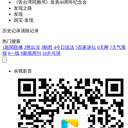
《告台湾同胞书》
发
表40周年纪念会
发
现之路
发
现
国宝·
发
现
历史记录
清除记录
热门搜索
1
新闻联播
2
熊出没
3
制胜
4
今日说法
5
百家讲坛
6
天网
7
天气预
报
8
一线
9
新闻周刊
10
乒乓球
央视影音