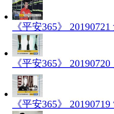
《平安365》 2019072
《平安365》 201907
《平安365》 2019071