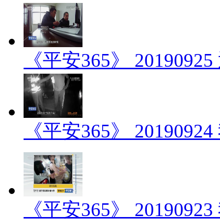
《平安365》 2019092
《平安365》 2019092
《平安365》 2019092