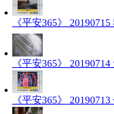
《平安365》 2019071
《平安365》 2019071
《平安365》 201907