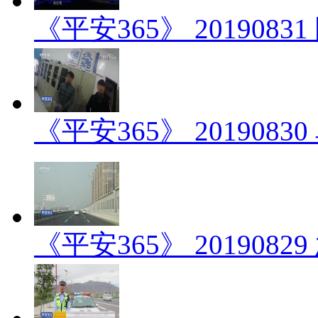
《平安365》 201908
《平安365》 201908
《平安365》 2019082