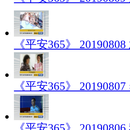
《平安365》 2019080
《平安365》 201908
《平安365》 2019080