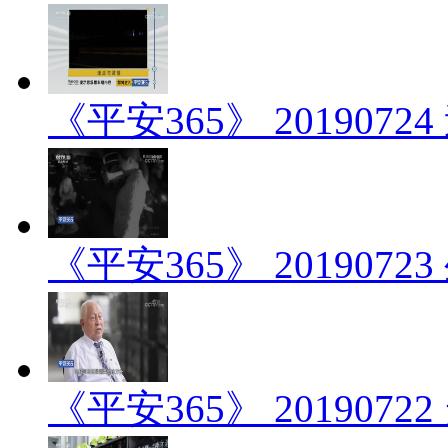
《平安365》 201907
《平安365》 2019072
《平安365》 201907