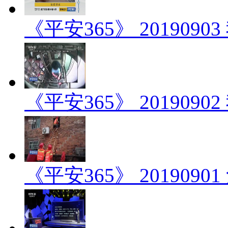
《平安365》 2019090
《平安365》 2019090
《平安365》 2019090