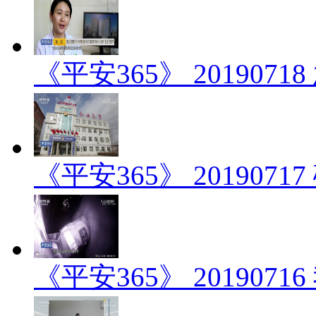
《平安365》 2019071
《平安365》 201907
《平安365》 2019071