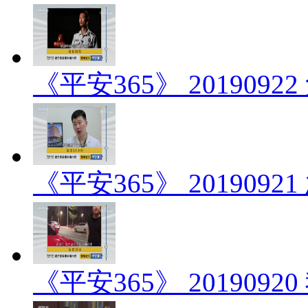
《平安365》 2019092
《平安365》 2019092
《平安365》 2019092