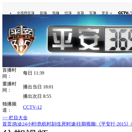
央视网首页
新闻
视频
经济
体育
军事
更多
首播时
每日 11:39
间：
重播时
播出当日 18:01
间：
播出次日 8:55
独播频
CCTV-12
道：
>> 栏目大全
首页
|
急诊24小时
|
危机时刻
|
生死时速
|
往期视频
|
《平安行·2015》
|